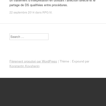
un traitement d’interprétation en utilisant l’affection directe et le
partage de DS qualifiées entre procédures.
22 septembre 2014
dans
RPG IV
.
Search
Fièrement propulsé par WordPress
|
Thème : Expound par
Konstantin Kovshenin