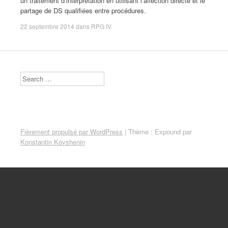
un traitement d’interprétation en utilisant l’affection directe et le
partage de DS qualifiées entre procédures.
22 septembre 2014
dans
RPG IV
.
Search
Fièrement propulsé par WordPress
|
Thème : Expound par
Konstantin Kovshenin